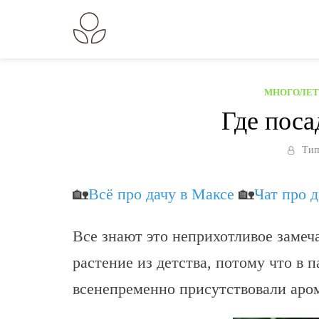
Перейти
к
В огороде лебеда.
Всё о выращивании растений.
содержанию
МНОГОЛЕТ
Где поса
Тип
🏡
Всё про дачу в Максе
🏡
Чат про 
Все знают это неприхотливое замеч
растение из детства, потому что в
всенепременно присутствовали аро