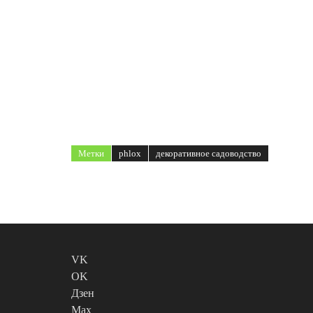
Метки
phlox
декоративное садоводство
VK
OK
Дзен
Max