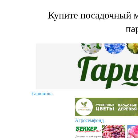
Купите посадочный м
па
Гаршинка
Агросемфонд