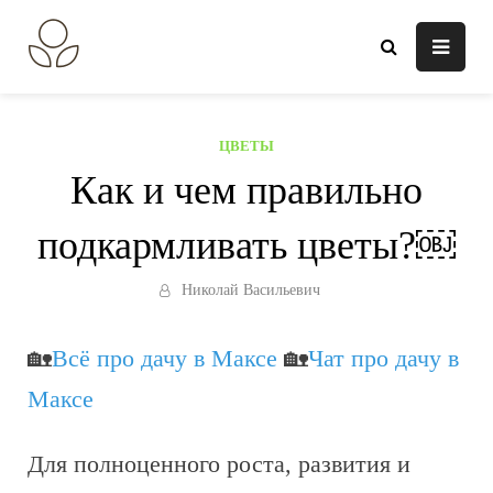
Перейти
к
В огороде лебеда.
Всё о выращивании растений.
содержанию
ЦВЕТЫ
Как и чем правильно
подкармливать цветы?￼
Николай Васильевич
🏡
Всё про дачу в Максе
🏡
Чат про дачу в
Максе
Для полноценного роста, развития и