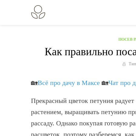
Перейти
к
В огороде лебеда.
Всё о выращивании растений.
содержанию
ПОСЕВ 
Как правильно поса
Тип
🏡
Всё про дачу в Максе
🏡
Чат про 
Прекрасный цветок петуния радует 
растением, выращивать петунию при
рассаду. Однако покупая готовую ра
расцветок, поэтому разберемся, ка