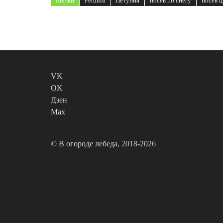
Метки
Petunia
Петуния
посев по снегу
посев ц
VK
OK
Дзен
Max
©
В огороде лебеда
, 2018-2026