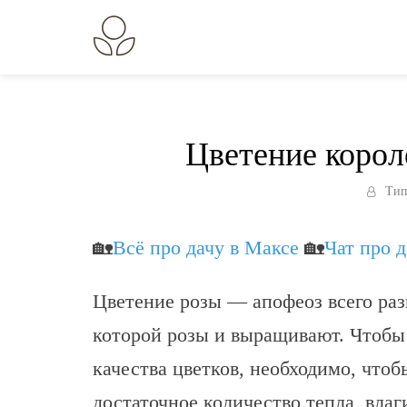
Перейти
к
В огороде лебеда.
Всё о выращивании растений.
содержанию
Цветение корол
Тип
🏡
Всё про дачу в Максе
🏡
Чат про 
Цветение розы — апофеоз всего разв
которой розы и выращивают. Чтобы
качества цветков, необходимо, чтоб
достаточное количество тепла, влаг