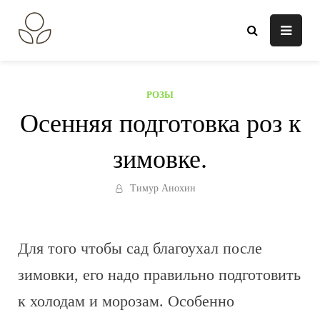
Перейти
к
В огороде лебеда.
Всё о выращивании растений.
содержанию
РОЗЫ
Осенняя подготовка роз к
зимовке.
Тимур Анохин
Для того чтобы сад благоухал после
зимовки, его надо правильно подготовить
к холодам и морозам. Особенно