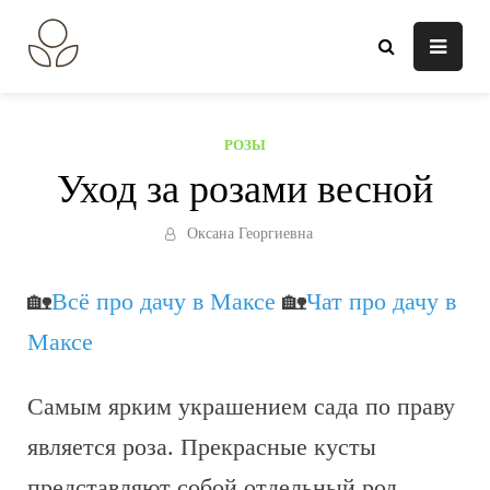
Перейти
к
В огороде лебеда.
Всё о выращивании растений.
содержанию
РОЗЫ
Уход за розами весной
Оксана Георгиевна
🏡
Всё про дачу в Максе
🏡
Чат про дачу в
Максе
Самым ярким украшением сада по праву
является роза. Прекрасные кусты
представляют собой отдельный род