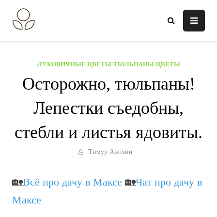
Перейти
к
В огороде лебеда.
Всё о выращивании растений.
содержанию
ЛУКОВИЧНЫЕ ЦВЕТЫ
/
ТЮЛЬПАНЫ
/
ЦВЕТЫ
Осторожно, тюльпаны!
Лепестки съедобны,
стебли и листья ядовиты.
Тимур Анохин
🏡
Всё про дачу в Максе
🏡
Чат про дачу в
Максе