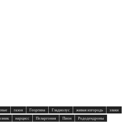
чные
газон
Георгина
Гладиолус
живая изгородь
злаки
озник
нарцисс
Пеларгония
Пион
Рододендроны