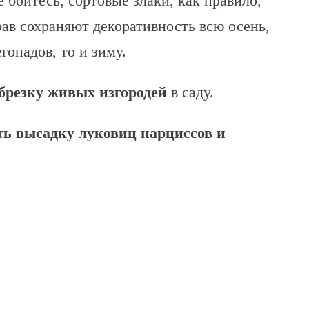
 бойтесь, сортовые злаки, как правило,
рав сохраняют декоративность всю осень,
гопадов, то и зиму.
брезку живых изгородей
в саду.
ть высадку луковиц нарциссов и