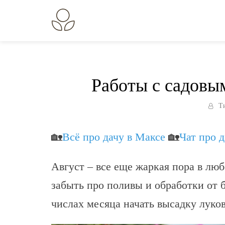
Перейти
к
В огороде лебеда.
Всё о выращивании растений.
содержанию
Работы с садовым
Т
🏡
Всё про дачу в Максе
🏡
Чат про 
Август – все еще жаркая пора в люб
забыть про поливы и обработки от 
числах месяца начать высадку луков