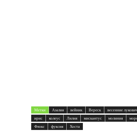
Метки
Азалия
вейник
Вереск
весенние лукови
ирис
колеус
Лилия
мискантус
молиния
мор
Флокс
фуксия
Хоста