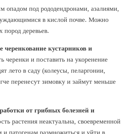
м опадом под рододендронами, азалиями,
нуждающимися в кислой почве. Можно
х пород деревьев.
ое черенкование кустарников и
ть черенки и поставить на укоренение
т лето в саду (колеусы, пеларгонии,
легче перенесут зимовку и займут меньше
работки от грибных болезней и
сть растения неактуальна, своевременной
м и патогенам размножиться и уйти в