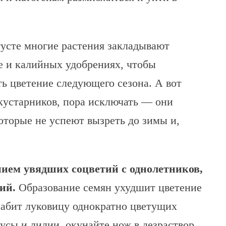
усте многие растения закладывают
е и калийных удобрениях, чтобы
ть цветение следующего сезона. А вот
кустарников, пора исключать — они
оторые не успеют вызреть до зимы и,
нием увядших соцветий с однолетников,
лий.
Образование семян ухудшит цветение
лабит луковицу однократно цветущих
усы и лилии, окунайте нож в дезраствор