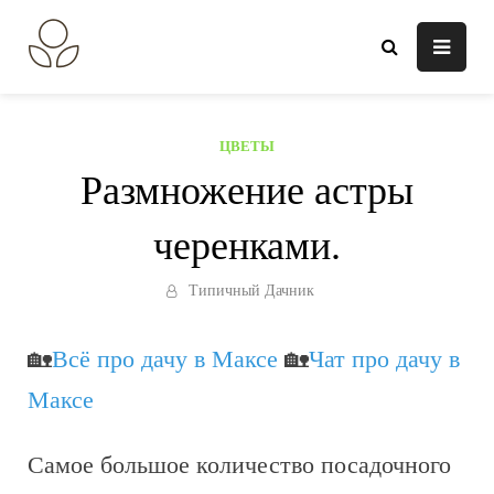
Перейти
к
В огороде лебеда.
Всё о выращивании растений.
содержанию
ЦВЕТЫ
Размножение астры
черенками.
Типичный Дачник
🏡
Всё про дачу в Максе
🏡
Чат про дачу в
Максе
Самое большое количество посадочного