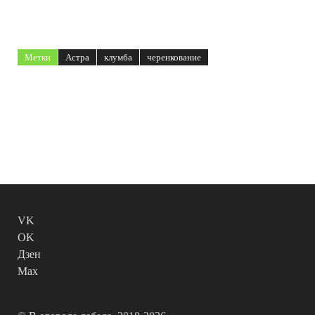
Метки
Астра
клумба
черенкование
VK
OK
Дзен
Max