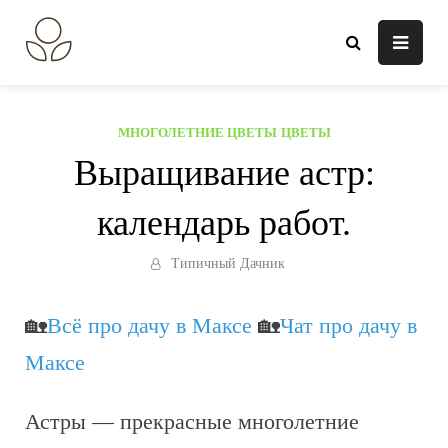
Перейти
к
В огороде лебеда.
Всё о выращивании растений.
содержанию
МНОГОЛЕТНИЕ ЦВЕТЫ
/
ЦВЕТЫ
Выращивание астр:
календарь работ.
Типичный Дачник
🏡
Всё про дачу в Максе
🏡
Чат про дачу в
Максе
Астры — прекрасные многолетние