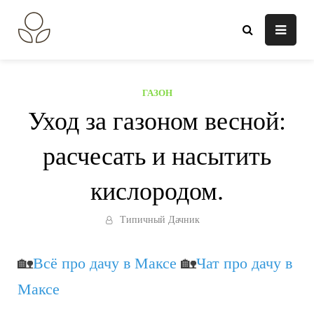
Перейти
к
В огороде лебеда.
Всё о выращивании растений.
содержанию
ГАЗОН
Уход за газоном весной:
расчесать и насытить
кислородом.
Типичный Дачник
🏡
Всё про дачу в Максе
🏡
Чат про дачу в
Максе