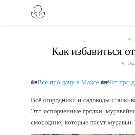
Перейти
к
В огороде лебеда.
Всё о выращивании растений.
содержанию
ДЕ
Как избавиться от
Окс
🏡
Всё про дачу в Максе
🏡
Чат про 
Всё огородники и садоводы сталкив
Это испорченные грядки, муравейни
смородине, которые пасут муравьи.