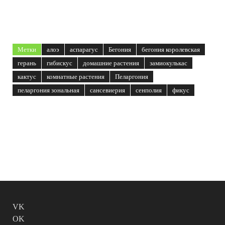
Метки
алоэ
аспарагус
Бегония
бегония королевская
герань
гибискус
домашние растения
замиокулькас
кактус
комнатные растения
Пеларгония
пеларгония зональная
сансевиерия
сенполия
фикус
VK
OK