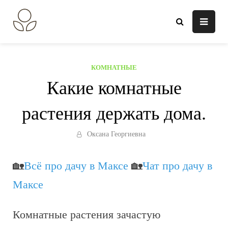
Перейти
к
В огороде лебеда.
Всё о выращивании растений.
содержанию
КОМНАТНЫЕ
Какие комнатные
растения держать дома.
Оксана Георгиевна
🏡
Всё про дачу в Максе
🏡
Чат про дачу в
Максе
Комнатные растения зачастую