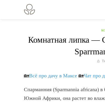
Перейти
к
В огороде лебеда.
Всё о выращивании растений.
содержанию
К
Комнатная липка — 
Sparrman
Т
🏡
Всё про дачу в Максе
🏡
Чат про 
Спарманния (Sparmannia africana) в
Южной Африки, она растет во влаж