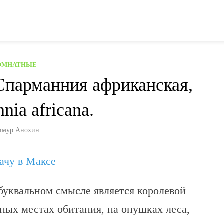
ОМНАТНЫЕ
Спарманния африканская,
nia africana.
имур Анохин
дачу в Максе
 буквальном смысле является королевой
ных местах обитания, на опушках леса,