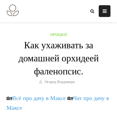
Перейти
к
В огороде лебеда.
Всё о выращивании растений.
содержанию
ОРХИДЕИ
Как ухаживать за
домашней орхидеей
фаленопсис.
Огород Владимира
🏡
Всё про дачу в Максе
🏡
Чат про дачу в
Максе