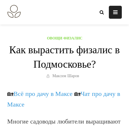
Перейти
к
В огороде лебеда.
Всё о выращивании растений.
содержанию
ОВОЩИ
/
ФИЗАЛИС
Как вырастить физалис в
Подмосковье?
Максим Шаров
🏡
Всё про дачу в Максе
🏡
Чат про дачу в
Максе
Многие садоводы любители выращивают