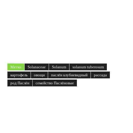
Метки
Solanaceae
Solanum
solanum tuberosum
картофель
овощи
паслён клубневидный
рассада
род Паслён
семейство Паслёновые