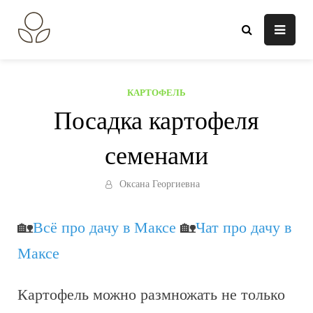
Перейти
к
В огороде лебеда.
Всё о выращивании растений.
содержанию
КАРТОФЕЛЬ
Посадка картофеля
семенами
Оксана Георгиевна
🏡
Всё про дачу в Максе
🏡
Чат про дачу в
Максе
Картофель можно размножать не только