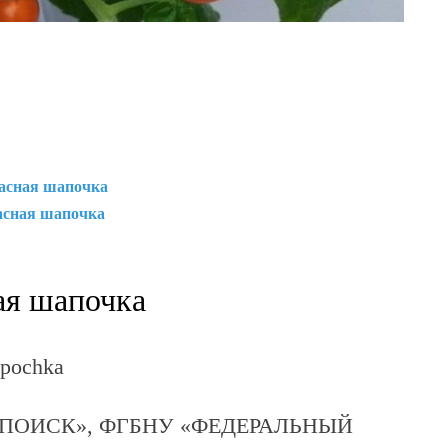
а
с
н
а
я
ш
а
п
о
ч
к
а
а
с
н
а
я
ш
а
п
о
ч
к
а
ая шапочка
pochka
ПОИСК», ФГБНУ «ФЕДЕРАЛЬНЫЙ