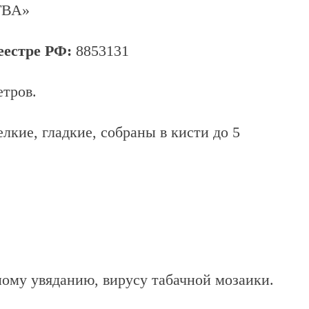
ВА»
еестре РФ:
8853131
етров.
елкие, гладкие, собраны в кисти до 5
ному увяданию, вирусу табачной мозаики.