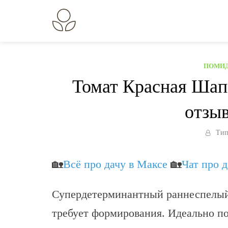
Перейти
к
В огороде лебеда.
Всё о выращивании растений.
содержанию
ПОМИД
Томат Красная Шап
отзыв
Тип
🏡
Всё про дачу в Максе
🏡
Чат про 
Супердетерминантный раннеспелый 
требует формирования. Идеально по