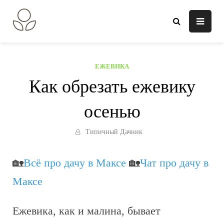
Перейти
к
В огороде лебеда.
Всё о выращивании растений.
содержанию
ЕЖЕВИКА
Как обрезать ежевику
осенью
Типичный Дачник
🏡
Всё про дачу в Максе
🏡
Чат про дачу в
Максе
Ежевика, как и малина, бывает