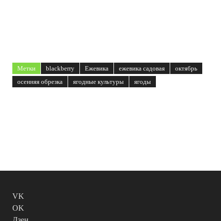
Метки
blackberry
Ежевика
ежевика садовая
октябрь
осенняя обрезка
ягодные культуры
ягоды
VK
OK
Дзен