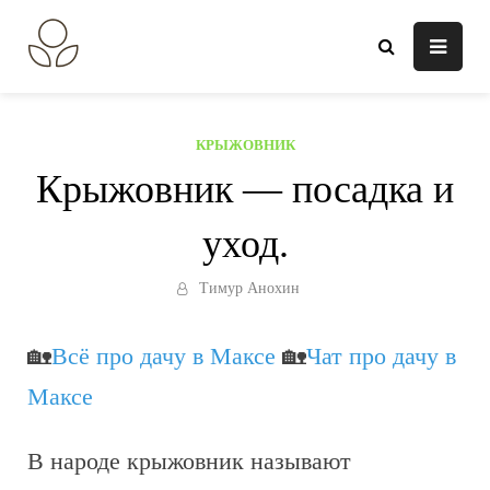
Перейти
к
В огороде лебеда.
Всё о выращивании растений.
содержанию
КРЫЖОВНИК
Крыжовник — посадка и
уход.
Тимур Анохин
🏡
Всё про дачу в Максе
🏡
Чат про дачу в
Максе
В народе крыжовник называют