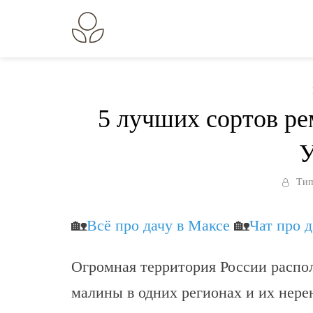
Перейти
к
В огороде лебеда.
Всё о выращивании растений.
содержанию
5 лучших сортов р
У
Тип
🏡
Всё про дачу в Максе
🏡
Чат про 
Огромная территория России распо
малины в одних регионах и их нере