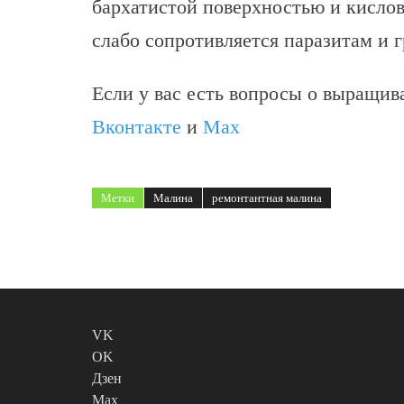
бархатистой поверхностью и кислов
слабо сопротивляется паразитам и 
Если у вас есть вопросы о выращива
Вконтакте
и
Max
Метки
Малина
ремонтантная малина
VK
OK
Дзен
Max