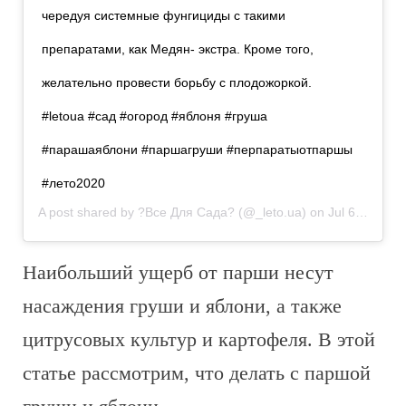
чередуя системные фунгициды с такими
препаратами, как Медян- экстра. Кроме того,
желательно провести борьбу с плодожоркой. ⠀
#letoua #сад #огород #яблоня #груша
#парашаяблони #паршагруши #перпаратыотпаршы
#лето2020
A post shared by
?Все Для Сада?
(@_leto.ua) on
Jul 6, 2020 at 1:49am PDT
Наибольший ущерб от парши несут
насаждения груши и яблони, а также
цитрусовых культур и картофеля. В этой
статье рассмотрим, что делать с паршой