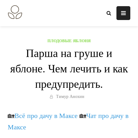
Перейти
к
В огороде лебеда.
Всё о выращивании растений.
содержанию
ПЛОДОВЫЕ
/
ЯБЛОНЯ
Парша на груше и
яблоне. Чем лечить и как
предупредить.
Тимур Анохин
🏡
Всё про дачу в Максе
🏡
Чат про дачу в
Максе