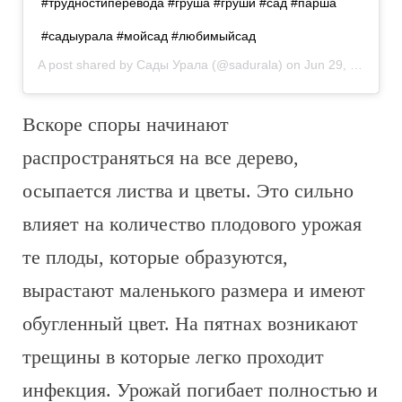
#трудностиперевода #груша #груши #сад #парша
#садыурала #мойсад #любимыйсад
A post shared by
Сады Урала
(@sadurala) on
Jun 29, 2020 at 5:11am PDT
Вскоре споры начинают
распространяться на все дерево,
осыпается листва и цветы. Это сильно
влияет на количество плодового урожая
те плоды, которые образуются,
вырастают маленького размера и имеют
обугленный цвет. На пятнах возникают
трещины в которые легко проходит
инфекция. Урожай погибает полностью и