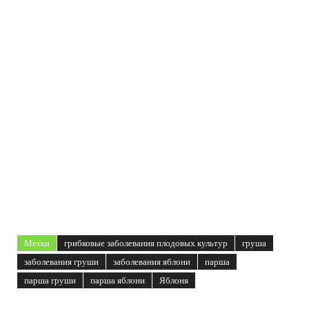
Метки
грибковые заболевания плодовых культур
груша
заболевания груши
заболевания яблони
парша
парша груши
парша яблони
Яблоня