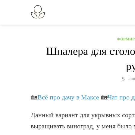
Перейти
к
В огороде лебеда.
Всё о выращивании растений.
содержанию
ФОРМИР
Шпалера для столо
р
Тип
🏡
Всё про дачу в Максе
🏡
Чат про 
Данный вариант для укрывных сорто
выращивать виноград, у меня было 