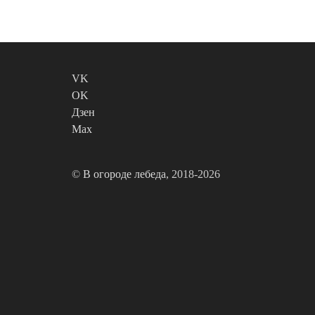
VK
OK
Дзен
Max
©
В огороде лебеда
, 2018-2026