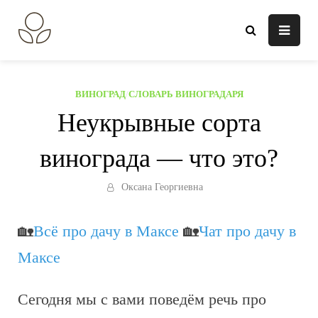
Перейти
к
В огороде лебеда.
Всё о выращивании растений.
содержанию
ВИНОГРАД
/
СЛОВАРЬ ВИНОГРАДАРЯ
Неукрывные сорта
винограда — что это?
Оксана Георгиевна
🏡
Всё про дачу в Максе
🏡
Чат про дачу в
Максе
Сегодня мы с вами поведём речь про