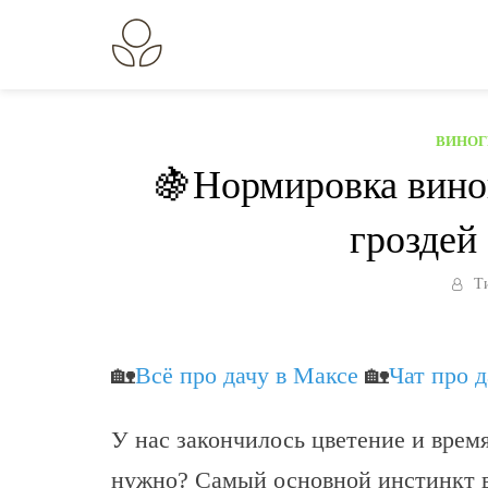
Перейти
к
В огороде лебеда.
Всё о выращивании растений.
содержанию
ВИНОГ
🍇Нормировка вино
гроздей
Т
🏡
Всё про дачу в Максе
🏡
Чат про 
У нас закончилось цветение и врем
нужно? Самый основной инстинкт ви