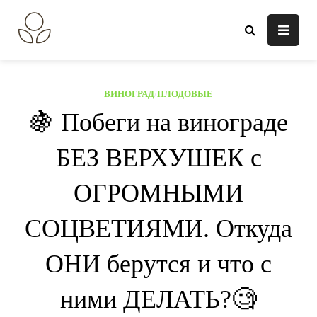
Перейти
к
В огороде лебеда.
Всё о выращивании растений.
содержанию
ВИНОГРАД
/
ПЛОДОВЫЕ
🍇 Побеги на винограде
БЕЗ ВЕРХУШЕК с
ОГРОМНЫМИ
СОЦВЕТИЯМИ. Откуда
ОНИ берутся и что с
ними ДЕЛАТЬ?🧐