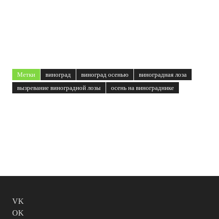
Метки
виноград
виноград осенью
виноградная лоза
вызревание виноградной лозы
осень на винограднике
VK
OK