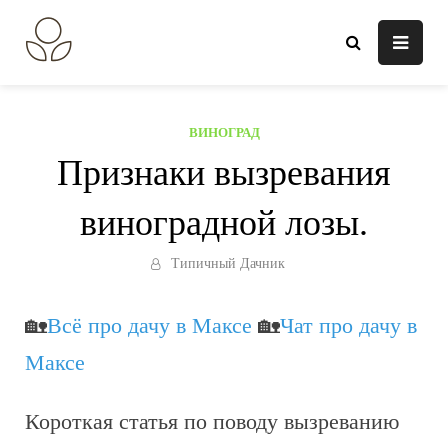
Перейти
к
В огороде лебеда.
Всё о выращивании растений.
содержанию
ВИНОГРАД
Признаки вызревания
виноградной лозы.
Типичный Дачник
🏡
Всё про дачу в Максе
🏡
Чат про дачу в
Максе
Короткая статья по поводу вызреванию