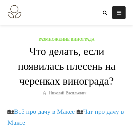
Перейти
к
В огороде лебеда.
Всё о выращивании растений.
содержанию
РАЗМНОЖЕНИЕ ВИНОГРАДА
Что делать, если
появилась плесень на
черенках винограда?
Николай Васильевич
🏡
Всё про дачу в Максе
🏡
Чат про дачу в
Максе