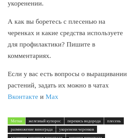
укоренении.
А как вы боретесь с плесенью на
черенках и какие средства используете
для профилактики? Пишите в
комментариях.
Если у вас есть вопросы о выращивании
растений, задать их можно в чатах
Вконтакте
и
Max
Метки
железный купорос
перекись водорода
плесень
размножение винограда
укоренени черенков
хранение черенков винограда
черенки винограда