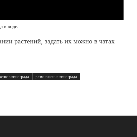
 в воде.
нии растений, задать их можно в чатах
ренков винограда
размножение винограда