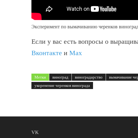
Эксперимент по вымачиванию черенков винограда
Если у вас есть вопросы о выращива
Вконтакте
и
Max
Метки
виноград
виноградарство
вымачивание че
укоренение черенков винограда
VK