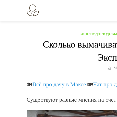
Перейти
к
В огороде лебеда.
Всё о выращивании растений.
содержанию
ВИНОГРАД
/
ПЛОДОВ
Сколько вымачива
Эксп
М
🏡
Всё про дачу в Максе
🏡
Чат про 
Существуют разные мнения на счет