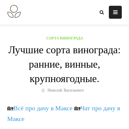
Перейти
к
В огороде лебеда.
Всё о выращивании растений.
содержанию
СОРТА ВИНОГРАДА
Лучшие сорта винограда:
ранние, винные,
крупноягодные.
Николай Васильевич
🏡
Всё про дачу в Максе
🏡
Чат про дачу в
Максе