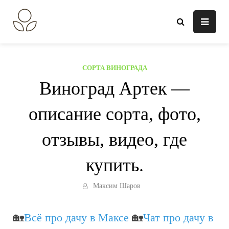
Перейти
к
В огороде лебеда.
Всё о выращивании растений.
содержанию
СОРТА ВИНОГРАДА
Виноград Артек —
описание сорта, фото,
отзывы, видео, где
купить.
Максим Шаров
🏡
Всё про дачу в Максе
🏡
Чат про дачу в