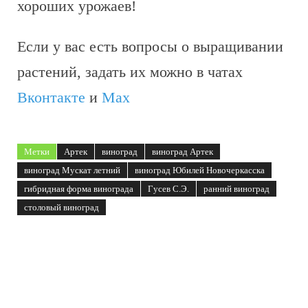
хороших урожаев!
Если у вас есть вопросы о выращивании
растений, задать их можно в чатах
Вконтакте
и
Max
Метки
Артек
виноград
виноград Артек
виноград Мускат летний
виноград Юбилей Новочеркасска
гибридная форма винограда
Гусев С.Э.
ранний виноград
столовый виноград