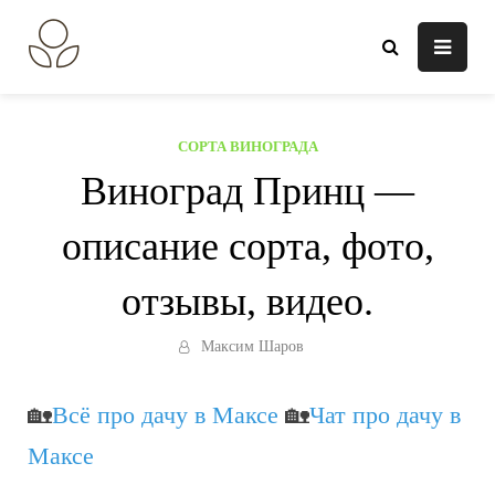
Перейти
к
В огороде лебеда.
Всё о выращивании растений.
содержанию
СОРТА ВИНОГРАДА
Виноград Принц —
описание сорта, фото,
отзывы, видео.
Максим Шаров
🏡
Всё про дачу в Максе
🏡
Чат про дачу в
Максе