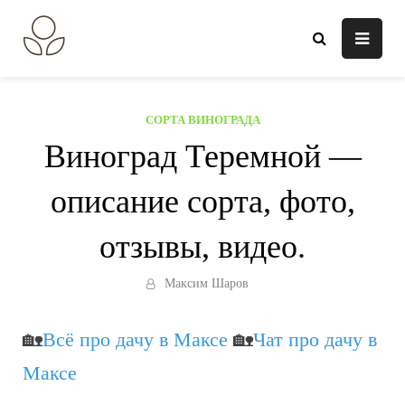
Перейти
к
В огороде лебеда.
Всё о выращивании растений.
содержанию
СОРТА ВИНОГРАДА
Виноград Теремной —
описание сорта, фото,
отзывы, видео.
Максим Шаров
🏡
Всё про дачу в Максе
🏡
Чат про дачу в
Максе