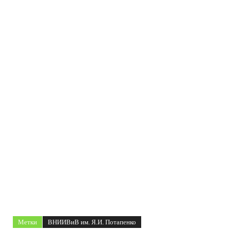
Метки
ВНИИВиВ им. Я.И. Потапенко