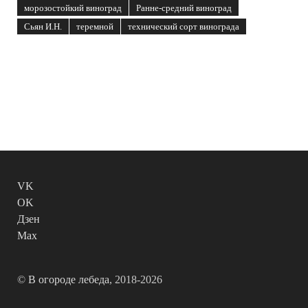
морозостойкий виноград
Ранне-средний виноград
Сьян И.Н.
теремной
технический сорт винограда
VK
OK
Дзен
Max
©
В огороде лебеда
, 2018-2026