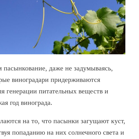
 пасынкование, даже не задумываясь,
рые виноградари придерживаются
ля генерации питательных веществ и
ая год винограда.
аются на то, что пасынки загущают куст,
твуя попаданию на них солнечного света и