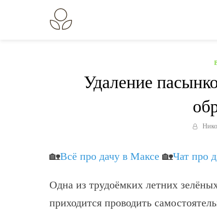
Перейти
к
В огороде лебеда.
Всё о выращивании растений.
содержанию
Удаление пасынко
об
Нико
🏡
Всё про дачу в Максе
🏡
Чат про 
Одна из трудоёмких летних зелёных
приходится проводить самостоятель