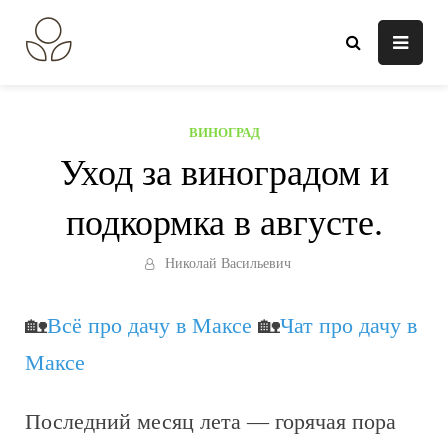
Перейти
к
В огороде лебеда.
Всё о выращивании растений.
содержанию
ВИНОГРАД
Уход за виноградом и
подкормка в августе.
Николай Васильевич
🏡
Всё про дачу в Максе
🏡
Чат про дачу в
Максе
Последний месяц лета — горячая пора