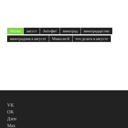
Метки
август
Актофит
виноград
виноградарство
виноградник в августе
Микосан-Б
что делать в августе
VK
OK
Дзен
Max