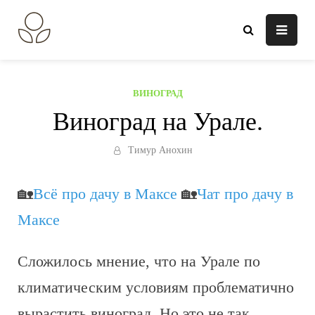
Перейти
к
В огороде лебеда.
Всё о выращивании растений.
содержанию
ВИНОГРАД
Виноград на Урале.
Тимур Анохин
🏡
Всё про дачу в Максе
🏡
Чат про дачу в
Максе
Сложилось мнение, что на Урале по
климатическим условиям проблематично
вырастить виноград. Но это не так.