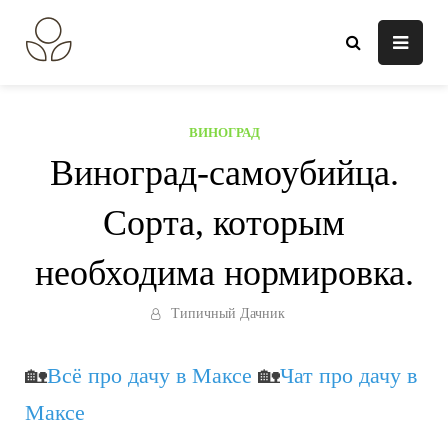
Перейти
к
В огороде лебеда.
Всё о выращивании растений.
содержанию
ВИНОГРАД
Виноград-самоубийца.
Сорта, которым
необходима нормировка.
Типичный Дачник
🏡
Всё про дачу в Максе
🏡
Чат про дачу в
Максе