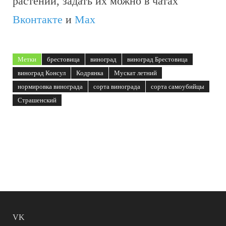
растений, задать их можно в чатах
Вконтакте
и
Max
Метки
брестовица
виноград
виноград Брестовица
виноград Консул
Кодрянка
Мускат летний
нормировка винограда
сорта винограда
сорта самоубийцы
Страшенский
VK