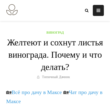
Перейти
к
В огороде лебеда.
Всё о выращивании растений.
содержанию
ВИНОГРАД
Желтеют и сохнут листья
винограда. Почему и что
делать?
Типичный Дачник
🏡
Всё про дачу в Максе
🏡
Чат про дачу в
Максе