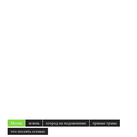
Метки
зелень
огород на подоконнике
пряные травы
что посеять осенью