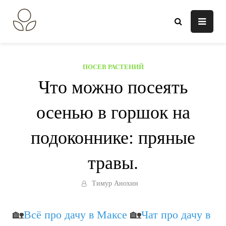
Перейти
к
В огороде лебеда.
Всё о выращивании растений.
содержанию
ПОСЕВ РАСТЕНИЙ
Что можно посеять
осенью в горшок на
подоконнике: пряные
травы.
Тимур Анохин
🏡
Всё про дачу в Максе
🏡
Чат про дачу в