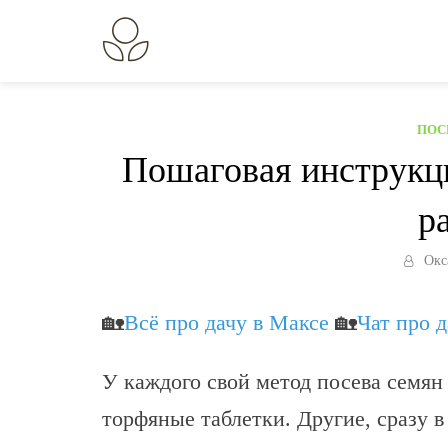
Перейти
к
В огороде лебеда.
Всё о выращивании растений.
содержанию
ПОС
Пошаговая инструкци
р
Окс
🏡
Всё про дачу в Максе
🏡
Чат про 
У каждого свой метод посева семян 
торфяные таблетки. Другие, сразу в