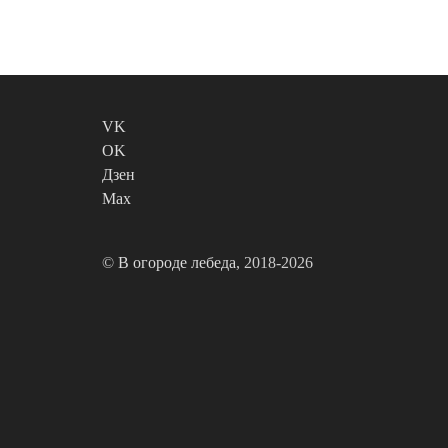
VK
OK
Дзен
Max
©
В огороде лебеда
, 2018-2026