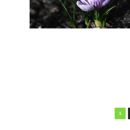
Пагинация
1
записей