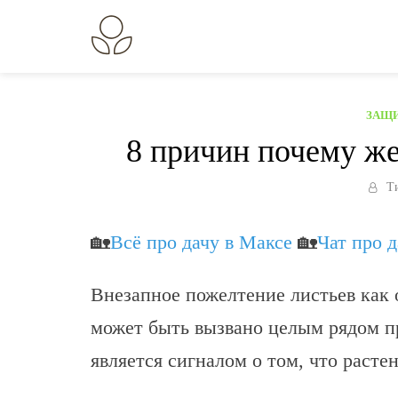
Перейти
к
В огороде лебеда.
Всё о выращивании растений.
содержанию
ЗАЩИ
8 причин почему же
Т
🏡
Всё про дачу в Максе
🏡
Чат про 
Внезапное пожелтение листьев как 
может быть вызвано целым рядом п
является сигналом о том, что расте