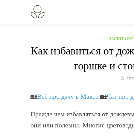
Перейти
к
В огороде лебеда.
Всё о выращивании растений.
содержанию
ЗАЩИТА РА
Как избавиться от до
горшке и сто
Окс
🏡
Всё про дачу в Максе
🏡
Чат про 
Прежде чем избавляться от дождевы
они или полезны. Многие цветоводы