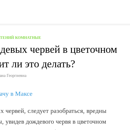
СТЕНИЙ
/
КОМНАТНЫЕ
ждевых червей в цветочном
ит ли это делать?
ана Георгиевна
дачу в Максе
х червей, следует разобраться, вредны
, увидев дождевого червя в цветочном