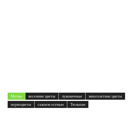
Метки
весенние цветы
луковичные
многолетние цветы
первоцветы
сажаем осенью
Тюльпан