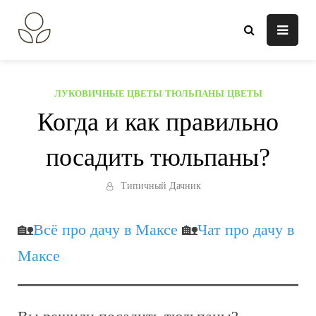
Перейти
к
В огороде лебеда.
Всё о выращивании растений.
содержанию
ЛУКОВИЧНЫЕ ЦВЕТЫ
/
ТЮЛЬПАНЫ
/
ЦВЕТЫ
Когда и как правильно
посадить тюльпаны?
Типичный Дачник
🏡
Всё про дачу в Максе
🏡
Чат про дачу в
Максе