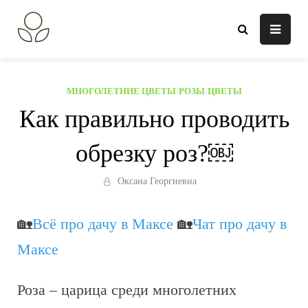
Перейти
к
В огороде лебеда.
Всё о выращивании растений.
содержанию
МНОГОЛЕТНИЕ ЦВЕТЫ
/
РОЗЫ
/
ЦВЕТЫ
Как правильно проводить
обрезку роз?￼
Оксана Георгиевна
🏡
Всё про дачу в Максе
🏡
Чат про дачу в
Максе
Роза – царица среди многолетних