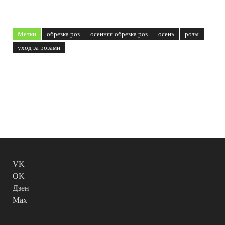
Метки
обрезка роз
осенняя обрезка роз
осень
розы
уход за розами
VK
OK
Дзен
Max