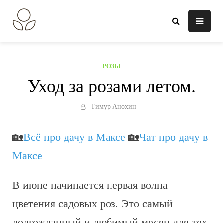
Перейти
к
В огороде лебеда.
Всё о выращивании растений.
содержанию
РОЗЫ
Уход за розами летом.
Тимур Анохин
🏡
Всё про дачу в Максе
🏡
Чат про дачу в
Максе
В июне начинается первая волна
цветения садовых роз. Это самый
долгожданный и любимый месяц для тех,