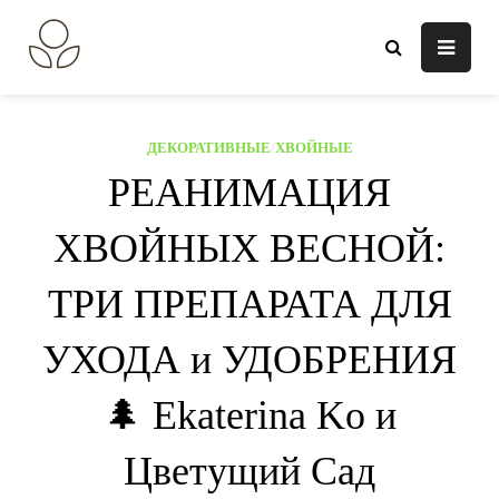
Перейти
к
В огороде лебеда.
Всё о выращивании растений.
содержанию
ДЕКОРАТИВНЫЕ
/
ХВОЙНЫЕ
РЕАНИМАЦИЯ
ХВОЙНЫХ ВЕСНОЙ:
ТРИ ПРЕПАРАТА ДЛЯ
УХОДА и УДОБРЕНИЯ
🌲 Ekaterina Ko и
Цветущий Сад