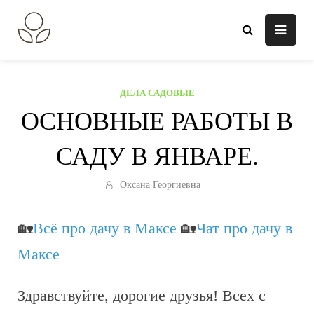
Перейти
к
В огороде лебеда.
Всё о выращивании растений.
содержанию
ДЕЛА САДОВЫЕ
ОСНОВНЫЕ РАБОТЫ В
САДУ В ЯНВАРЕ.
Оксана Георгиевна
🏡
Всё про дачу в Максе
🏡
Чат про дачу в
Максе
Здравствуйте, дорогие друзья! Всех с