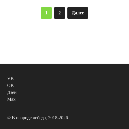
Пагинация
1
2
Далее
записей
VK
OK
Дзен
Max
©
В огороде лебеда
, 2018-2026